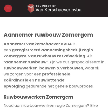
Skip
to
content
Aannemer ruwbouw Zomergem
Aannemer Vankerschaever BVBA
is
een
geregistreerd aannemingsbedrijf regio
Zomergem
.
Van ruwbouw tot afwerking.
Als
“
aannemer ruwbouw”
zijn we dus gespecialiseerd in
ruwbouwwerken
,
bouwen & verbouwen
, waarbij
we zorgen voor een
professionele
coördinatie
en
nauwlettende
opvolging
gedurende het gehele bouwproces.
Ruwbouwwerken Zomergem
Nood aan ruwbouwwerken regio Zomergem? Elke