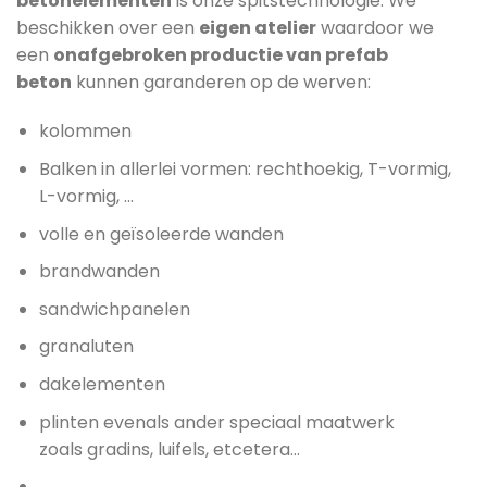
betonelementen
is onze spitstechnologie. We
beschikken over een
eigen atelier
waardoor we
een
onafgebroken productie van prefab
beton
kunnen garanderen op de werven:
kolommen
Balken in allerlei vormen: rechthoekig, T-vormig,
L-vormig, …
volle en geïsoleerde wanden
brandwanden
sandwichpanelen
granaluten
dakelementen
plinten evenals ander speciaal maatwerk
zoals gradins, luifels, etcetera…
…