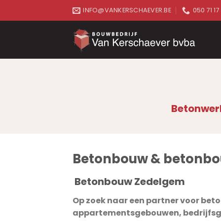
Skip
INFO@VANKERSCHAEVER.BE
050 71 17
to
content
Betonwerk
Betonbouw & betonb
Betonbouw Zedelgem
Op zoek naar een partner voor bet
appartementsgebouwen, bedrijfsge