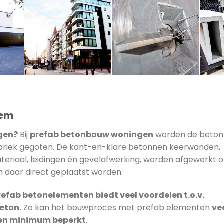
gem
gen?
Bij
prefab betonbouw woningen
worden de beto
briek gegoten. De kant-en-klare betonnen keerwanden,
ateriaal, leidingen én gevelafwerking, worden afgewerkt 
 daar direct geplaatst worden.
fab betonelementen biedt veel voordelen t.o.v.
eton.
Zo kan het bouwproces met prefab elementen
ve
een minimum beperkt
.