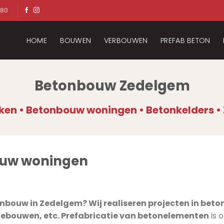
 80
HOME
BOUWEN
VERBOUWEN
PREFAB BETON
Betonbouw Zedelgem
en • Betonbouw woningen • Betonkelders 
ouw woningen
onbouw in Zedelgem? Wij realiseren projecten in bet
bouwen, etc. Prefabricatie van betonelementen
is 