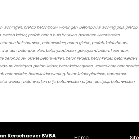
 woningen, prefab betonbouw woningen, betonbouw woning prijs, prefab
, prefab kelder, prefab beton huis bouwen, betonnen keerwanden,
tonnen huis bouwen, betonkelders, beton gieten, prefab, kelderbouw,
onwanden, betonpanelen, betonproducten, gewapend beton, keermuur,
te betonbouw, offerte betonwerken, betonkelders, betonkelder, betonkelders
rbouw Zedelgem, prefab kelder, betonkelder gieten, waterdichte betonkelder
prefab betonkelder, betonkelder woning, betonkelder plaatsen, aannemer
nwerken, betonwerken prijs, betonwerken prijzen, kostprijs betonwerken,
Van Kerschaever BVBA
Home
Sit