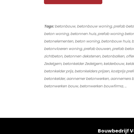
Tags:
betonbouw, betonbouw woning, prefab beton
beton woning, betonnen huis, prefab woning beton
betonelementen, beton woning, betonbouw huis, be
betonvloeren woning, prefab bouwen, prefab bet
zichtbeton, betonnen dekstenen, betonbalken, offer
Zedelgem, betonkelder Zedelgem, kelderbouw, kelde
betonkelder prijs, betonkelders prijzen, kostprijs 
betonkelder, aannemer betonwerken, aannemers beto
betonwerken bouw, betonwerken bouwfirma, …
Bouwbedrijf 