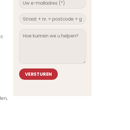
ct
Alternative:
den,