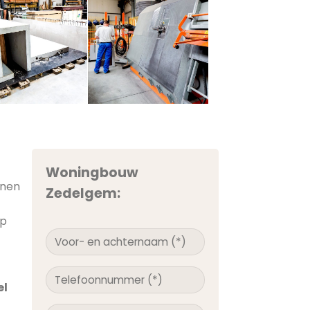
Woningbouw
nnen
Zedelgem:
op
el