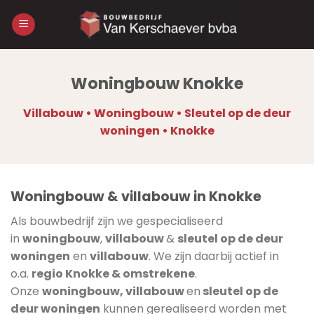
Skip
to
content
Woningbouw Knokke
Villabouw • Woningbouw • Sleutel op de deur
woningen • Knokke
Woningbouw & villabouw in Knokke
Als bouwbedrijf zijn we gespecialiseerd
in
woningbouw
,
villabouw
&
sleutel op de deur
woningen
en
villabouw
. We zijn daarbij actief in
o.a.
regio Knokke & omstrekene
.
Onze
woningbouw, villabouw
en
sleutel op de
deur woningen
kunnen gerealiseerd worden met