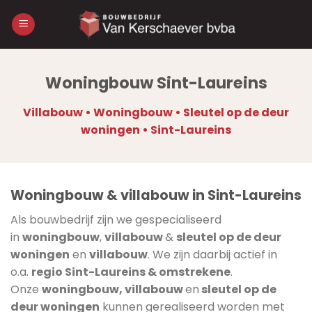
Skip
to
content
Woningbouw Sint-Laureins
Villabouw • Woningbouw • Sleutel op de deur
woningen • Sint-Laureins
Woningbouw & villabouw in Sint-Laureins
Als bouwbedrijf zijn we gespecialiseerd
in
woningbouw
,
villabouw
&
sleutel op de deur
woningen
en
villabouw
. We zijn daarbij actief in
o.a.
regio Sint-Laureins & omstrekene
.
Onze
woningbouw, villabouw
en
sleutel op de
deur woningen
kunnen gerealiseerd worden met